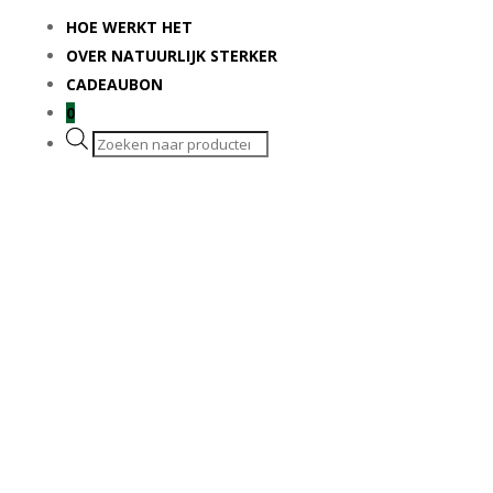
HOE WERKT HET
OVER NATUURLIJK STERKER
CADEAUBON
0
Producten
zoeken
Veel voorraad
Eigen kwekerij