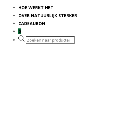
HOE WERKT HET
OVER NATUURLIJK STERKER
CADEAUBON
0
Producten
zoeken
Veel voorraad
Eigen kwekerij