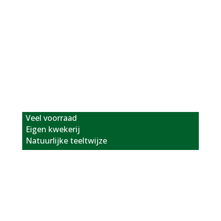
Natuurlijke teeltwijze
Veel voorraad
Eigen kwekerij
Natuurlijke teeltwijze